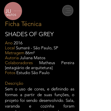
Ficha Técnica
SHADES OF GREY
Ano
2016
Local
Sumaré - São Paulo, SP
Metragem
86m²
Autoria
Juliana Matos
Colaboradores
Matheus Pereira
[estagiário de arquitetura]
Fotos
Estudio São Paulo
Descrição
Sem o uso de cores, e definindo as
formas a partir de suas funções, o
projeto foi sendo desenvolvido. Sala,
varanda e cozinha foram